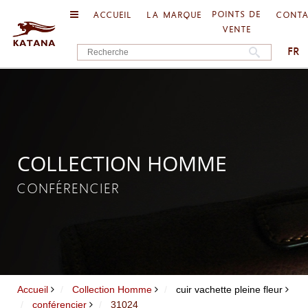
POINTS DE
ACCUEIL
LA MARQUE
CONT
VENTE
FR
COLLECTION HOMME
CONFÉRENCIER
Accueil
Collection Homme
cuir vachette pleine fleur
conférencier
31024