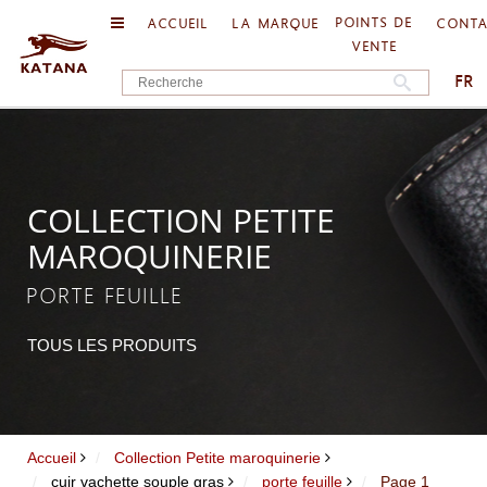
POINTS DE
ACCUEIL
LA MARQUE
CONT
VENTE
FR
COLLECTION PETITE
MAROQUINERIE
PORTE FEUILLE
TOUS LES PRODUITS
Accueil
Collection Petite maroquinerie
cuir vachette souple gras
porte feuille
Page 1