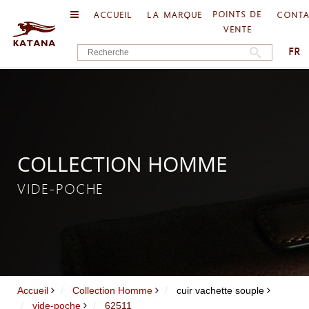
POINTS DE
ACCUEIL
LA MARQUE
CONT
VENTE
FR
COLLECTION HOMME
VIDE-POCHE
Accueil
Collection Homme
cuir vachette souple
vide-poche
62511