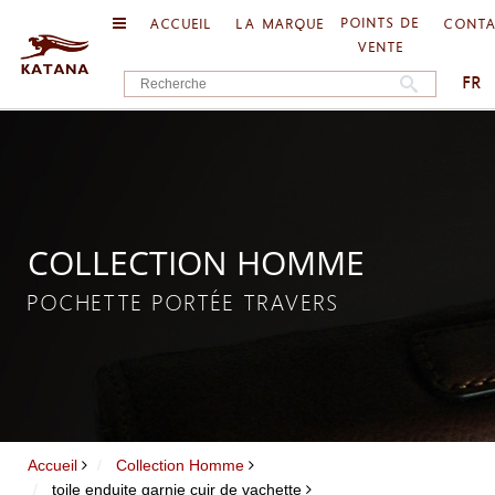
POINTS DE
ACCUEIL
LA MARQUE
CONT
VENTE
FR
COLLECTION HOMME
POCHETTE PORTÉE TRAVERS
Accueil
Collection Homme
toile enduite garnie cuir de vachette